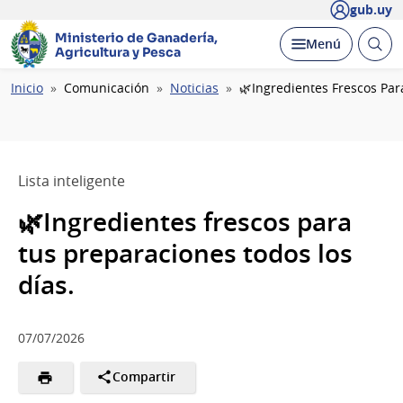
gub.uy
Ministerio de Ganadería,
Abrir
Desplegar
Menú
Agricultura y Pesca
busc
Ruta
Inicio
Comunicación
Noticias
🌿Ingredientes Frescos Par
de
navegación
Lista inteligente
🌿Ingredientes frescos para
tus preparaciones todos los
días.
07/07/2026
Compartir