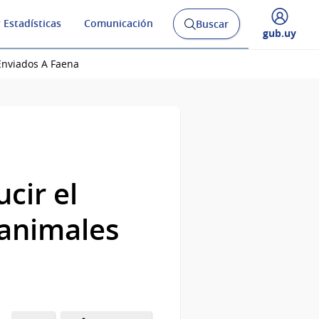
 Estadísticas
Comunicación
Buscar
Abrir
Desplegar
gub.uy
buscador
menú
y
de
Enviados A Faena
cir el
 animales