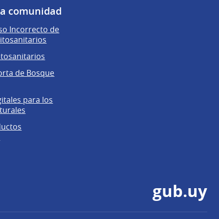
 la comunidad
o Incorrecto de
itosanitarios
itosanitarios
orta de Bosque
gitales para los
turales
ductos
s
gub.uy