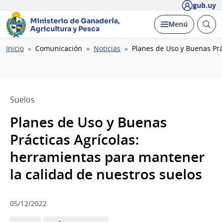
gub.uy
Ministerio de Ganadería,
Abrir
Desplegar
Menú
Agricultura y Pesca
busc
Ruta
Inicio
Comunicación
Noticias
Planes de Uso y Buenas Prá
de
navegación
Suelos
Planes de Uso y Buenas
Prácticas Agrícolas:
herramientas para mantener
la calidad de nuestros suelos
05/12/2022