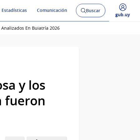
 Estadísticas
Comunicación
Buscar
Abrir
Desplegar
gub.uy
buscador
menú
y
de
n Analizados En Buiatría 2026
osa y los
a fueron