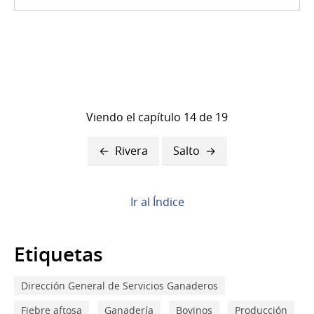
Viendo el capítulo 14 de 19
Enlaces
Rivera
Salto
transversales
de
Ir al Índice
Book
para
Etiquetas
Rocha
Dirección General de Servicios Ganaderos
Fiebre aftosa
Ganadería
Bovinos
Producción