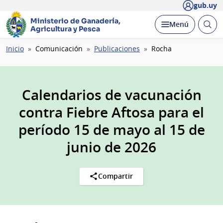
gub.uy
Ministerio de Ganadería,
Abrir
Desplegar
Menú
Agricultura y Pesca
busc
Ruta
Inicio
Comunicación
Publicaciones
Rocha
de
navegación
Calendarios de vacunación
contra Fiebre Aftosa para el
período 15 de mayo al 15 de
junio de 2026
Compartir