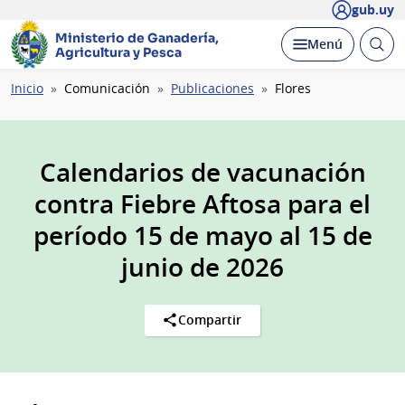
gub.uy
Ministerio de Ganadería,
Abrir
Desplegar
Menú
Agricultura y Pesca
busc
Ruta
Inicio
Comunicación
Publicaciones
Flores
de
navegación
Calendarios de vacunación
contra Fiebre Aftosa para el
período 15 de mayo al 15 de
junio de 2026
Compartir