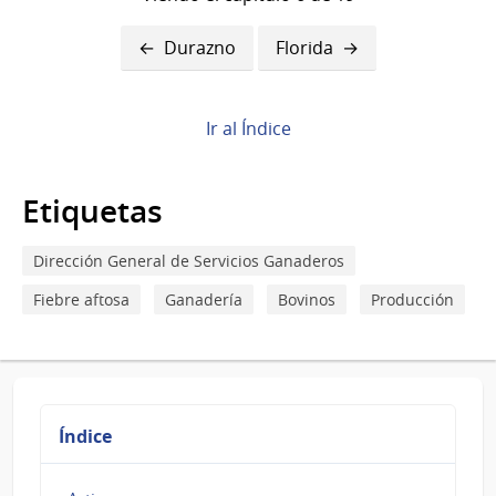
Enlaces
Durazno
Florida
transversales
de
Ir al Índice
Book
para
Etiquetas
Flores
Dirección General de Servicios Ganaderos
Fiebre aftosa
Ganadería
Bovinos
Producción
Índice