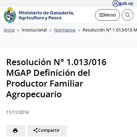
gub.uy
Ministerio de Ganadería,
Abrir
Desplegar
Menú
Agricultura y Pesca
busc
Ruta
Inicio
Institucional
Normativa
Resolución N° 1.013/016 M
de
navegación
Resolución N° 1.013/016
MGAP Definición del
Productor Familiar
Agropecuario
11/11/2016
Compartir