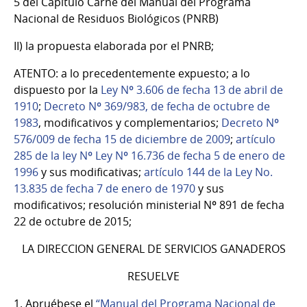
5 del Capítulo Carne del Manual del Programa
Nacional de Residuos Biológicos (PNRB)
II) la propuesta elaborada por el PNRB;
ATENTO: a lo precedentemente expuesto; a lo
dispuesto por la
Ley Nº 3.606 de fecha 13 de abril de
1910
;
Decreto Nº 369/983, de fecha de octubre de
1983
, modificativos y complementarios;
Decreto Nº
576/009 de fecha 15 de diciembre de 2009
;
artículo
285 de la ley Nº Ley Nº 16.736 de fecha 5 de enero de
1996
y sus modificativas;
artículo 144 de la Ley No.
13.835 de fecha 7 de enero de 1970
y sus
modificativos; resolución ministerial Nº 891 de fecha
22 de octubre de 2015;
LA DIRECCION GENERAL DE SERVICIOS GANADEROS
RESUELVE
1. Apruébese el
“Manual del Programa Nacional de