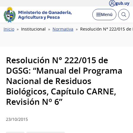
gub.uy
Ministerio de Ganadería,
Abrir
Desplegar
Menú
Agricultura y Pesca
busc
Ruta
Inicio
Institucional
Normativa
Resolución N° 222/015 de 
de
navegación
Resolución N° 222/015 de
DGSG: “Manual del Programa
Nacional de Residuos
Biológicos, Capítulo CARNE,
Revisión Nº 6”
23/10/2015