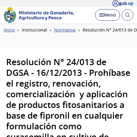
gub.uy
Ministerio de Ganadería,
Abrir
Desplegar
Menú
Agricultura y Pesca
busc
Ruta
Inicio
Institucional
Normativa
Resolución N° 24/013 de DG
de
navegación
Resolución N° 24/013 de
DGSA - 16/12/2013 - Prohíbase
el registro, renovación,
comercialización y aplicación
de productos fitosanitarios a
base de fipronil en cualquier
formulación como
curasemilla en cultivo de