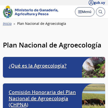
gub.uy
Ministerio de Ganadería,
Abrir
Desplegar
Menú
Agricultura y Pesca
busc
Ruta
Inicio
Plan Nacional de Agroecología
de
navegación
Plan Nacional de Agroecología
¿Qué es la Agroecología?
Comisión Honoraria del Plan
Nacional de Agroecología
(CHPNA)