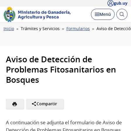
gub.uy
Ministerio de Ganadería,
Abrir
Desplegar
Menú
Agricultura y Pesca
busc
Ruta
Inicio
Trámites y Servicios
Formularios
Aviso de Detecci
de
navegación
Aviso de Detección de
Problemas Fitosanitarios en
Bosques
Compartir
A continuación se adjunta el formulario de Aviso de
Detección de Problemas Fitosanitarios en Bosques