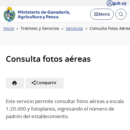
gub.uy
Ministerio de Ganadería,
Abrir
Desplegar
Menú
Agricultura y Pesca
busc
Ruta
Inicio
Trámites y Servicios
Servicios
Consulta Fotos Aére
de
navegación
Consulta fotos aéreas
Compartir
Este servicio permite consultar fotos aéreas a escala
1:20.000 y fotoplanos, ingresando el número de
padrón del establecimiento.