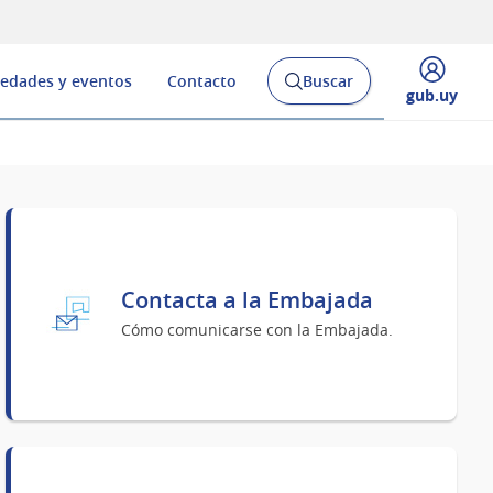
edades y eventos
Contacto
Buscar
Abrir
Desplegar
gub.uy
buscador
menú
y
de
Contacta a la Embajada
Cómo comunicarse con la Embajada.