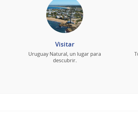
Visitar
Uruguay Natural, un lugar para
T
descubrir.
Pie
de
página