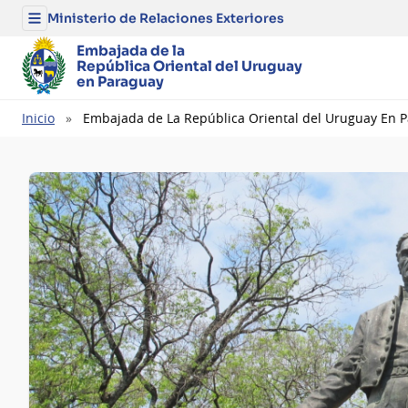
Ministerio de Relaciones Exteriores
Menú
del
Ministerio
Embajada de la
de
República Oriental del Uruguay
Relaciones
en Paraguay
Exteriores
Ruta
Inicio
Embajada de La República Oriental del Uruguay En 
de
navegación