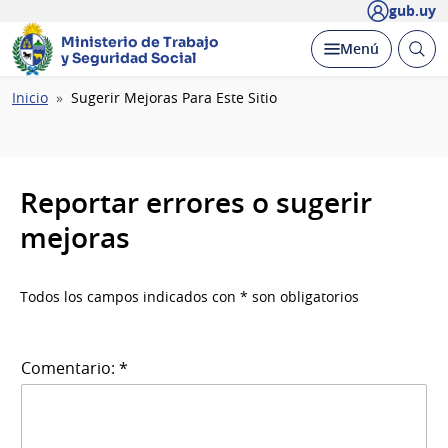
gub.uy
Ministerio de Trabajo
Abrir
Desplegar
Menú
y Seguridad Social
busc
Ruta
Inicio
Sugerir Mejoras Para Este Sitio
de
navegación
Reportar errores o sugerir
mejoras
Todos los campos indicados con * son obligatorios
Comentario: *