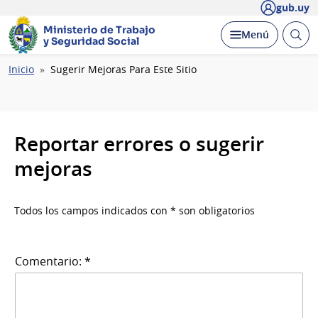
gub.uy
Ministerio de Trabajo
Abrir
Desplegar
Menú
y Seguridad Social
busc
Ruta
Inicio
Sugerir Mejoras Para Este Sitio
de
navegación
Reportar errores o sugerir
mejoras
Todos los campos indicados con * son obligatorios
Comentario: *