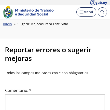
gub.uy
Ministerio de Trabajo
Abrir
Desplegar
Menú
y Seguridad Social
busc
Ruta
Inicio
Sugerir Mejoras Para Este Sitio
de
navegación
Reportar errores o sugerir
mejoras
Todos los campos indicados con * son obligatorios
Comentario: *