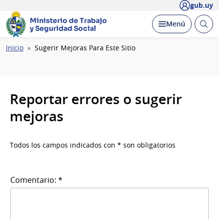
gub.uy
Ministerio de Trabajo
Abrir
Desplegar
Menú
y Seguridad Social
busc
Ruta
Inicio
Sugerir Mejoras Para Este Sitio
de
navegación
Reportar errores o sugerir
mejoras
Todos los campos indicados con * son obligatorios
Comentario: *