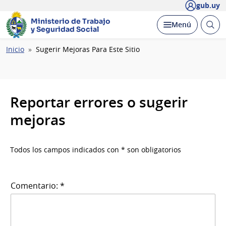
gub.uy
Ministerio de Trabajo
Abrir
Desplegar
Menú
y Seguridad Social
busc
Ruta
Inicio
Sugerir Mejoras Para Este Sitio
de
navegación
Reportar errores o sugerir
mejoras
Todos los campos indicados con * son obligatorios
Comentario: *