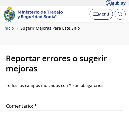
gub.uy
Ministerio de Trabajo
Abrir
Desplegar
Menú
y Seguridad Social
busc
Ruta
Inicio
Sugerir Mejoras Para Este Sitio
de
navegación
Reportar errores o sugerir
mejoras
Todos los campos indicados con * son obligatorios
Comentario: *