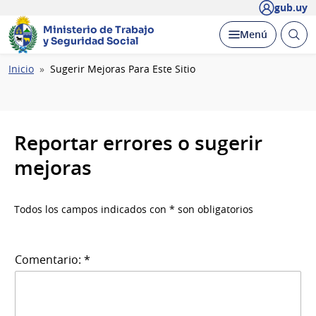
gub.uy
Ministerio de Trabajo
Abrir
Desplegar
Menú
y Seguridad Social
busc
Ruta
Inicio
Sugerir Mejoras Para Este Sitio
de
navegación
Reportar errores o sugerir
mejoras
Todos los campos indicados con * son obligatorios
Comentario: *