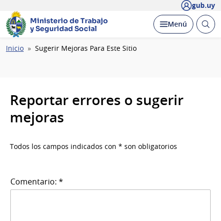
gub.uy
Ministerio de Trabajo
Abrir
Desplegar
Menú
y Seguridad Social
busc
Ruta
Inicio
Sugerir Mejoras Para Este Sitio
de
navegación
Reportar errores o sugerir
mejoras
Todos los campos indicados con * son obligatorios
Comentario: *