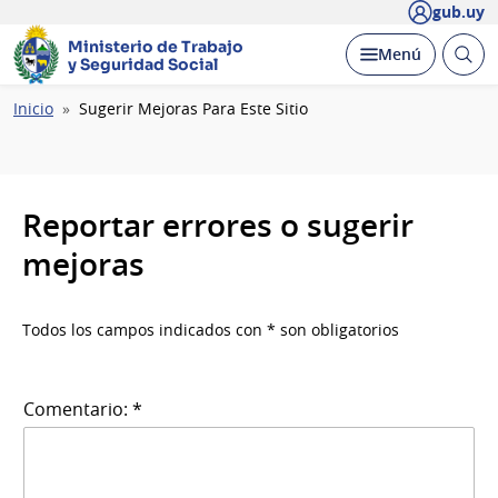
gub.uy
Ministerio de Trabajo
Abrir
Desplegar
Menú
y Seguridad Social
busc
Ruta
Inicio
Sugerir Mejoras Para Este Sitio
de
navegación
Reportar errores o sugerir
mejoras
Todos los campos indicados con * son obligatorios
Comentario: *