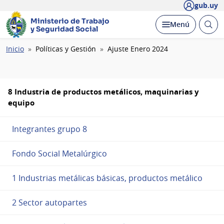
gub.uy
Ministerio de Trabajo
Abrir
Desplegar
Menú
y Seguridad Social
busc
Ruta
Inicio
Políticas y Gestión
Ajuste Enero 2024
de
navegación
8 Industria de productos metálicos, maquinarias y
equipo
Integrantes grupo 8
Fondo Social Metalúrgico
1 Industrias metálicas básicas, productos metálico
2 Sector autopartes