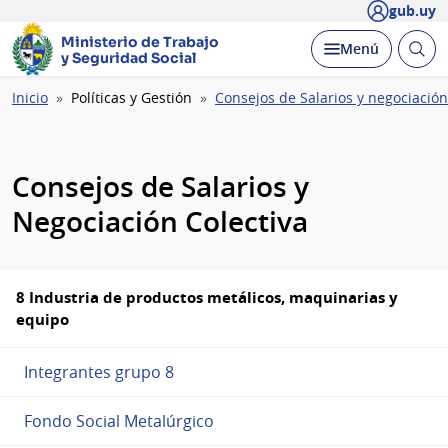
gub.uy
Ministerio de Trabajo
Abrir
Desplegar
Menú
y Seguridad Social
busc
Ruta
Inicio
Políticas y Gestión
Consejos de Salarios y negociación
de
navegación
Consejos de Salarios y
Negociación Colectiva
8 Industria de productos metálicos, maquinarias y
equipo
Integrantes grupo 8
Fondo Social Metalúrgico