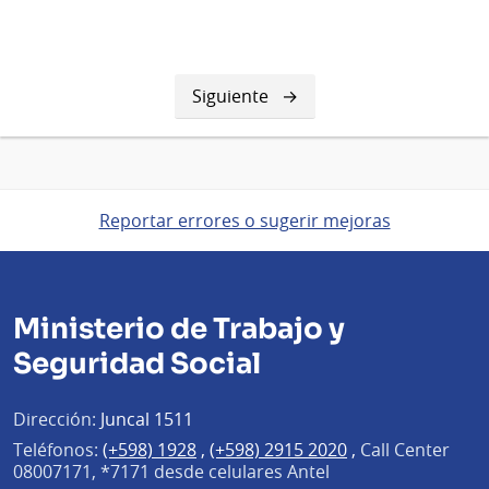
Siguiente
Siguiente
página
Reportar errores o sugerir mejoras
Ministerio de Trabajo y
Seguridad Social
Dirección:
Juncal 1511
Teléfonos:
(+598) 1928
,
(+598) 2915 2020
,
Call Center
08007171, *7171 desde celulares Antel