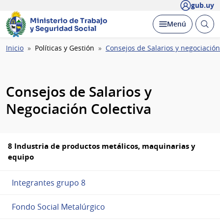
gub.uy
Ministerio de Trabajo
Abrir
Desplegar
Menú
y Seguridad Social
busc
Ruta
Inicio
Políticas y Gestión
Consejos de Salarios y negociación
de
navegación
Consejos de Salarios y
Negociación Colectiva
8 Industria de productos metálicos, maquinarias y
equipo
Integrantes grupo 8
Fondo Social Metalúrgico