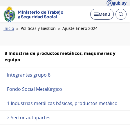
gub.uy
Ministerio de Trabajo
Abrir
Desplegar
Menú
y Seguridad Social
busc
Ruta
Inicio
Políticas y Gestión
Ajuste Enero 2024
de
navegación
8 Industria de productos metálicos, maquinarias y
equipo
Integrantes grupo 8
Fondo Social Metalúrgico
1 Industrias metálicas básicas, productos metálico
2 Sector autopartes