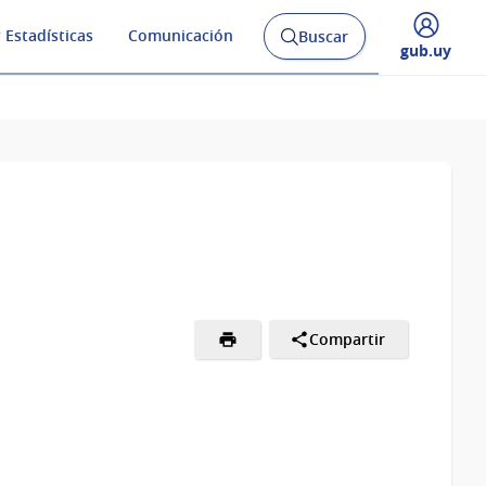
 Estadísticas
Comunicación
Buscar
Abrir
Desplegar
gub.uy
buscador
menú
y
de
Compartir