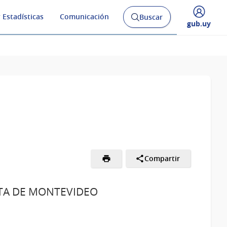
 Estadísticas
Comunicación
Buscar
Abrir
Desplegar
gub.uy
buscador
menú
y
de
Compartir
ITA DE MONTEVIDEO