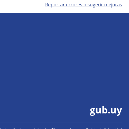
Reportar errores o sugerir mejoras
gub.uy