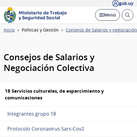
gub.uy
Ministerio de Trabajo
Abrir
Desplegar
Menú
y Seguridad Social
busc
Ruta
Inicio
Políticas y Gestión
Consejos de Salarios y negociación
de
navegación
Consejos de Salarios y
Negociación Colectiva
18 Servicios culturales, de esparcimiento y
comunicaciones
Integrantes grupo 18
Protocolo Coronavirus Sars-Cov2