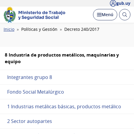
gub.uy
Ministerio de Trabajo
Abrir
Desplegar
Menú
y Seguridad Social
busc
Ruta
Inicio
Políticas y Gestión
Decreto 240/2017
de
navegación
8 Industria de productos metálicos, maquinarias y
equipo
Integrantes grupo 8
Fondo Social Metalúrgico
1 Industrias metálicas básicas, productos metálico
2 Sector autopartes