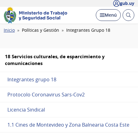
gub.uy
Ministerio de Trabajo
Abrir
Desplegar
Menú
y Seguridad Social
busc
Ruta
Inicio
Políticas y Gestión
Integrantes Grupo 18
de
navegación
18 Servicios culturales, de esparcimiento y
comunicaciones
Integrantes grupo 18
Protocolo Coronavirus Sars-Cov2
Licencia Sindical
1.1 Cines de Montevideo y Zona Balnearia Costa Este