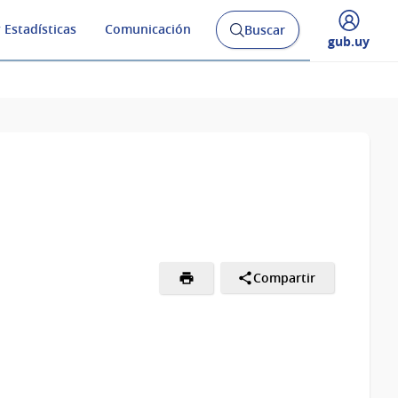
 Estadísticas
Comunicación
Buscar
Abrir
Desplegar
gub.uy
buscador
menú
y
de
Compartir