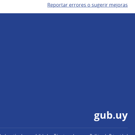
Reportar errores o sugerir mejoras
gub.uy