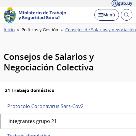
gub.uy
Ministerio de Trabajo
Abrir
Desplegar
Menú
y Seguridad Social
busc
Ruta
Inicio
Políticas y Gestión
Consejos de Salarios y negociación
de
navegación
Consejos de Salarios y
Negociación Colectiva
21 Trabajo doméstico
Protocolo Coronavirus Sars-Cov2
Integrantes grupo 21
Trabajo doméstico