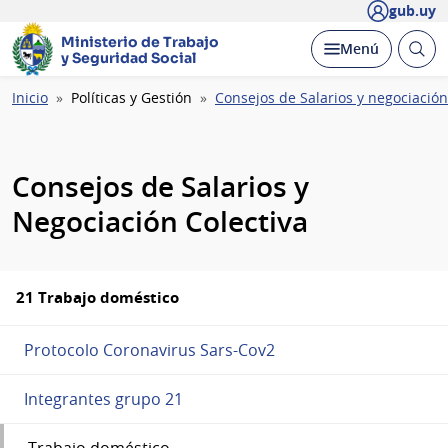
gub.uy
Ministerio de Trabajo
Abrir
Desplegar
Menú
y Seguridad Social
busc
Ruta
Inicio
Políticas y Gestión
Consejos de Salarios y negociación
de
navegación
Consejos de Salarios y
Negociación Colectiva
21 Trabajo doméstico
Protocolo Coronavirus Sars-Cov2
Integrantes grupo 21
Trabajo doméstico