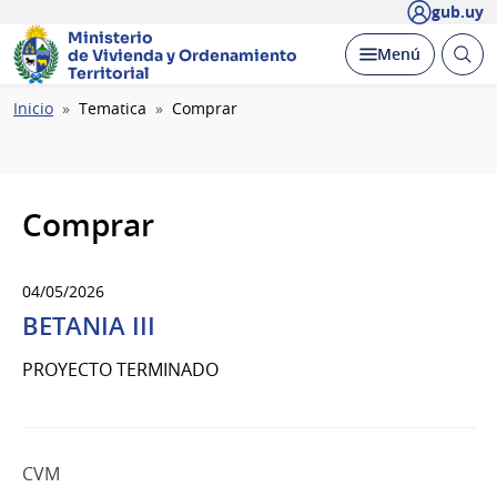
gub.uy
Ministerio
Abrir
Desplegar
Menú
de Vivienda y
Ordenamiento
busc
Territorial
Ruta
Inicio
Tematica
Comprar
de
navegación
Comprar
04/05/2026
BETANIA III
PROYECTO TERMINADO
CVM