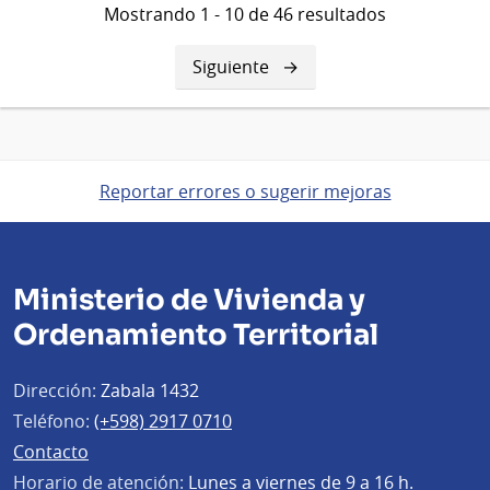
Mostrando 1 - 10 de 46 resultados
Siguiente
Siguiente
página
Reportar errores o sugerir mejoras
Ministerio de Vivienda y
Ordenamiento Territorial
Dirección:
Zabala 1432
Teléfono:
(+598) 2917 0710
Contacto
Horario de atención:
Lunes a viernes de 9 a 16 h.