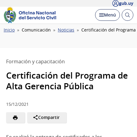
gub.uy
Oficina Nacional
Abrir
Desplegar
Menú
del Servicio Civil
busc
Ruta
Inicio
Comunicación
Noticias
Certificación del Programa
de
navegación
Formación y capacitación
Certificación del Programa de
Alta Gerencia Pública
15/12/2021
Compartir
Se realizó la entrega de certificados a los