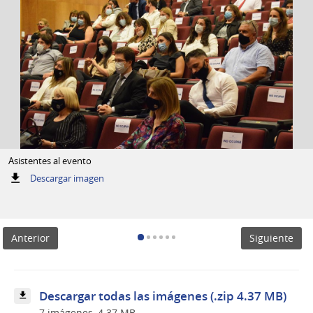
Asistentes al evento
:
Descargar imagen
Asistentes
al
evento
Anterior
Siguiente
Descargar todas las imágenes (.zip 4.37 MB)
7 imágenes, 4.37 MB