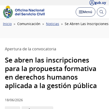
gub.uy
Oficina Nacional
Abrir
Desplegar
Menú
del Servicio Civil
busc
Ruta
Inicio
Comunicación
Noticias
Se Abren Las Inscripcione
de
navegación
Apertura de la convocatoria
Se abren las inscripciones
para la propuesta formativa
en derechos humanos
aplicada a la gestión pública
18/06/2026