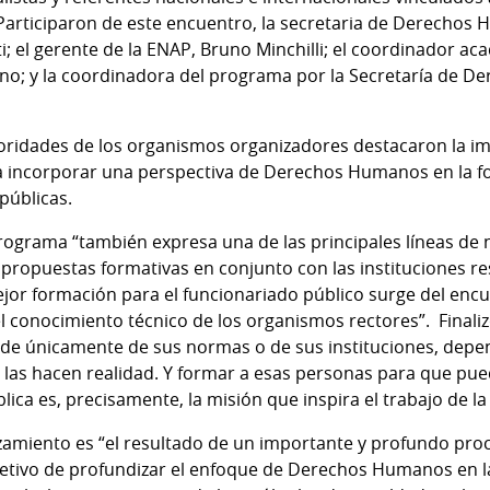
articiparon de este encuentro, la secretaria de Derechos
tti; el gerente de la ENAP, Bruno Minchilli; el coordinador 
eno; y la coordinadora del programa por la Secretaría de 
toridades de los organismos organizadores destacaron la im
a incorporar una perspectiva de Derechos Humanos en la 
 públicas.
Programa “también expresa una de las principales líneas de 
as propuestas formativas en conjunto con las instituciones re
jor formación para el funcionariado público surge del encu
el conocimiento técnico de los organismos rectores”. Finali
de únicamente de sus normas o de sus instituciones, depen
 las hacen realidad. Y formar a esas personas para que pu
lica es, precisamente, la misión que inspira el trabajo de l
nzamiento es “el resultado de un importante y profundo pro
bjetivo de profundizar el enfoque de Derechos Humanos en la