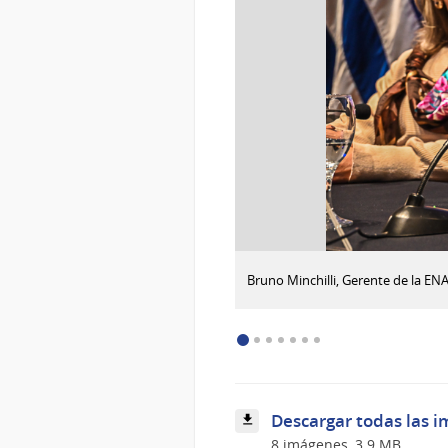
:
Descargar imagen
Bruno Minchilli, Gerente de la EN
Público
asistente
al
evento
Descargar todas las i
8 imágenes, 3.9 MB