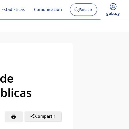
 Estadísticas
Comunicación
Buscar
Abrir
Desplegar
gub.uy
buscador
menú
y
de
 de
blicas
Compartir