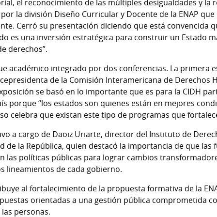
orial, el reconocimiento de las múltiples desigualdades y la 
o por la división Diseño Curricular y Docente de la ENAP qu
nte. Cerró su presentación diciendo que está convencida qu
do es una inversión estratégica para construir un Estado 
de derechos”.
que académico integrado por dos conferencias. La primera 
vicepresidenta de la Comisión Interamericana de Derechos 
xposición se basó en lo importante que es para la CIDH part
país porque “los estados son quienes están en mejores condi
 celebra que existan este tipo de programas que fortalece
vo a cargo de Daoiz Uriarte, director del Instituto de Der
 de la República, quien destacó la importancia de que las f
en las políticas públicas para lograr cambios transformado
os lineamientos de cada gobierno.
tribuye al fortalecimiento de la propuesta formativa de la EN
uestas orientadas a una gestión pública comprometida con
e las personas.