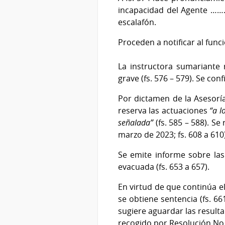
incapacidad del Agente ……
escalafón.
Proceden a notificar al func
La instructora sumariante 
grave (fs. 576 – 579). Se conf
Por dictamen de la Asesorí
reserva las actuaciones
“a l
señalada”
(fs. 585 – 588). S
marzo de 2023; fs. 608 a 610)
Se emite informe sobre las c
evacuada (fs. 653 a 657).
En virtud de que continúa el
se obtiene sentencia (fs. 6
sugiere aguardar las resultan
recogido por Resolución No.