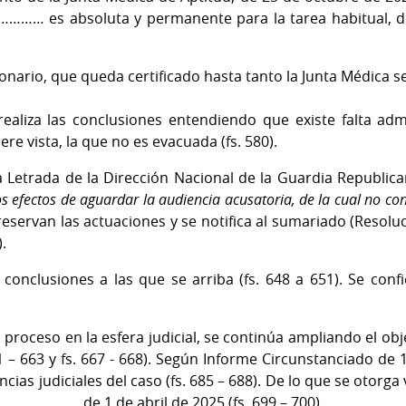
………… es absoluta y permanente para la tarea habitual, d
ionario, que queda certificado hasta tanto la Junta Médica se
realiza las conclusiones entendiendo que existe falta adm
iere vista, la que no es evacuada (fs. 580).
a Letrada de la Dirección Nacional de la Guardia Republic
os efectos de aguardar la audiencia acusatoria, de la cual no c
e reservan las actuaciones y se notifica al sumariado (Res
.
onclusiones a las que se arriba (fs. 648 a 651). Se confie
 proceso en la esfera judicial, se continúa ampliando el o
61 – 663 y fs. 667 - 668). Según Informe Circunstanciado de
cias judiciales del caso (fs. 685 – 688). De lo que se otorga v
 ………………, de 1 de abril de 2025 (fs. 699 – 700).