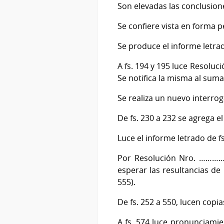
Son elevadas las conclusiones
Se confiere vista en forma pe
Se produce el informe letrad
A fs. 194 y 195 luce Resolu
Se notifica la misma al sumar
Se realiza un nuevo interro
De fs. 230 a 232 se agrega el
Luce el informe letrado de fs
Por Resolución Nro. ……………
esperar las resultancias de l
555).
De fs. 252 a 550, lucen copi
A fs. 574 luce pronunciamie