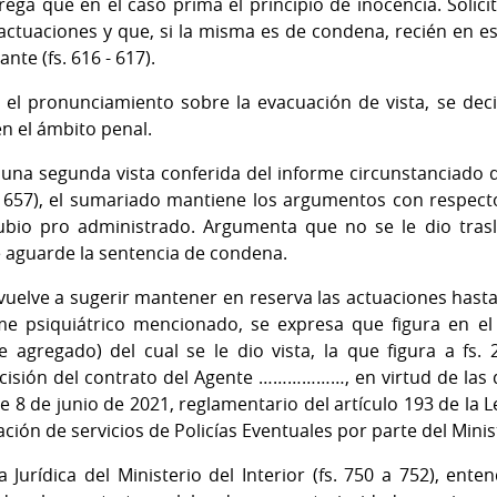
ega que en el caso prima el principio de inocencia. Solici
s actuaciones y que, si la misma es de condena, recién en
nte (fs. 616 - 617).
 el pronunciamiento sobre la evacuación de vista, se dec
en el ámbito penal.
una segunda vista conferida del informe circunstanciado d
 657), el sumariado mantiene los argumentos con respecto
ubio pro administrado. Argumenta que no se le dio trasl
se aguarde la sentencia de condena.
vuelve a sugerir mantener en reserva las actuaciones hasta l
rme psiquiátrico mencionado, se expresa que figura en e
agregado) del cual se le dio vista, la que figura a fs. 
escisión del contrato del Agente ………………, en virtud de las d
 de junio de 2021, reglamentario del artículo 193 de la L
ción de servicios de Policías Eventuales por parte del Minist
a Jurídica del Ministerio del Interior (fs. 750 a 752), ent