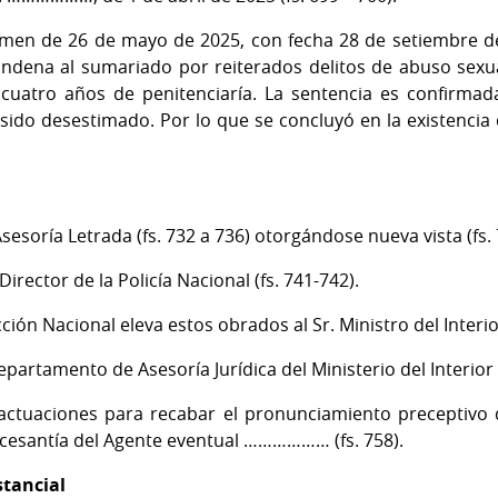
men de 26 de mayo de 2025, con fecha 28 de setiembre de 
ena al sumariado por reiterados delitos de abuso sexua
e cuatro años de penitenciaría. La sentencia es confirmad
sido desestimado. Por lo que se concluyó en la existencia d
esoría Letrada (fs. 732 a 736) otorgándose nueva vista (fs. 
Director de la Policía Nacional (fs. 741-742).
ión Nacional eleva estos obrados al Sr. Ministro del Interior
partamento de Asesoría Jurídica del Ministerio del Interior (
 actuaciones para recabar el pronunciamiento preceptivo 
la cesantía del Agente eventual ……………… (fs. 758).
stancial