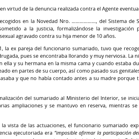
n en virtud de la denuncia realizada contra el Agente even
 recogidos en la Novedad Nro. ………………, del Sistema de Se
ometido a la justicia, formalizándose la investigación
 sexual agravado contra su hija menor de 10 años.
1, la ex pareja del funcionario sumariado, tuvo que recoge
drugada, pues se encontraba llorando y muy nerviosa. La n
n ella y su hermana en la misma cama y cuando estaba du
ado en partes de su cuerpo, así como pasado sus genitale
pasaba y que no había contado antes a su madre porque t
lización del sumariado al Ministerio del Interior, se inic
 varias ampliaciones y se mantuvo en reserva, mientras se
la vista de las actuaciones, el funcionario sumariado ex
tencia ejecutoriada era
“imposible afirmar la participación d