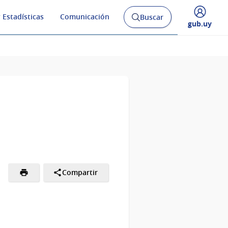
 Estadísticas
Comunicación
Buscar
Abrir
Desplegar
gub.uy
buscador
menú
y
de
Compartir