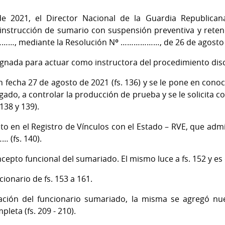
 2021, el Director Nacional de la Guardia Republicana,
a instrucción de sumario con suspensión preventiva y rete
……, mediante la Resolución Nº ………………, de 26 de agosto de 
da para actuar como instructora del procedimiento discipl
on fecha 27 de agosto de 2021 (fs. 136) y se le pone en con
ado, a controlar la producción de prueba y se le solicita con
 138 y 139).
to en el Registro de Vínculos con el Estado – RVE, que admi
 (fs. 140).
oncepto funcional del sumariado. El mismo luce a fs. 152 y es
cionario de fs. 153 a 161.
ración del funcionario sumariado, la misma se agregó nu
eta (fs. 209 - 210).