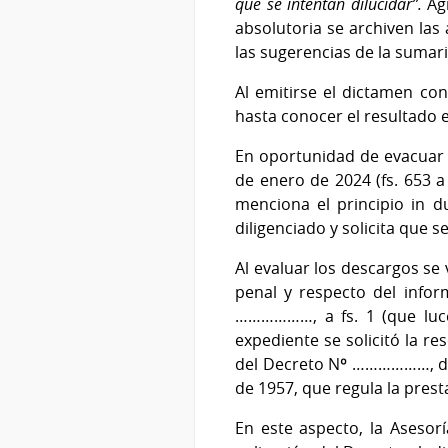
que se intentan dilucidar”.
Agr
absolutoria se archiven la
las sugerencias de la sumaria
Al emitirse el dictamen con
hasta conocer el resultado 
En oportunidad de evacuar 
de enero de 2024 (fs. 653 a
menciona el principio in d
diligenciado y solicita que 
Al evaluar los descargos se 
penal y respecto del info
………………, a fs. 1 (que luce 
expediente se solicitó la r
del Decreto Nº ………………, de 8
de 1957, que regula la presta
En este aspecto, la Asesorí