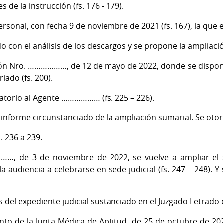
 de la instrucción (fs. 176 - 179).
rsonal, con fecha 9 de noviembre de 2021 (fs. 167), la que e
o con el análisis de los descargos y se propone la ampliación
ción Nro. ………………, de 12 de mayo de 2022, donde se dispon
iado (fs. 200).
gatorio al Agente ……………… (fs. 225 – 226).
 informe circunstanciado de la ampliación sumarial. Se otorga
. 236 a 239.
…, de 3 de noviembre de 2022, se vuelve a ampliar el s
a audiencia a celebrarse en sede judicial (fs. 247 – 248). Y s
as del expediente judicial sustanciado en el Juzgado Letrado 
nto de la Junta Médica de Aptitud, de 25 de octubre de 2