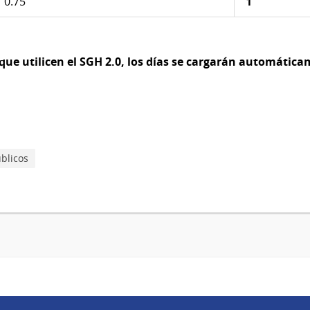
0.75
1
ue utilicen el SGH 2.0, los días se cargarán automáticame
blicos