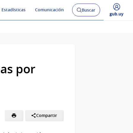
 Estadísticas
Comunicación
Buscar
Abrir
Desplegar
gub.uy
buscador
menú
y
de
as por
Compartir