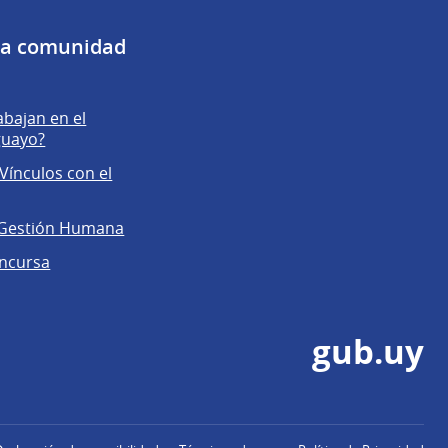
 la comunidad
abajan en el
guayo?
Vínculos con el
 Gestión Humana
ncursa
gub.uy