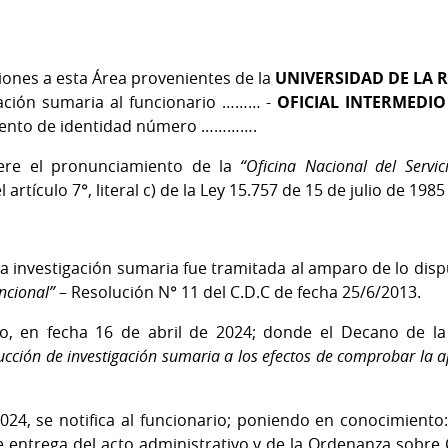
iones a esta Área provenientes de la
UNIVERSIDAD DE LA 
gación sumaria al funcionario ……… -
OFICIAL INTERMEDIO 
mento de identidad número ………….
iere el pronunciamiento de la
“Oficina Nacional del Servic
rtículo 7°, literal c) de la Ley 15.757 de 15 de julio de 1985 (
 investigación sumaria fue tramitada al amparo de lo disp
ncional”
– Resolución N° 11 del C.D.C de fecha 25/6/2013.
vo, en fecha 16 de abril de 2024; donde el Decano de la
ucción de investigación sumaria a los efectos de comprobar la apt
4, se notifica al funcionario; poniendo en conocimiento: e
e entrega del acto administrativo y de la Ordenanza sobre