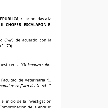
REPÚBLICA,
relacionadas a la
II- CHOFER- ESCALAFON E-
io Civil”,
de acuerdo con la
fs. 70).
uesto en la
“Ordenanza sobre
 Facultad de Veterinaria
“…
itud psico física del Sr. AA…”.
l inicio de la investigación
 Comprobación de la Aptitud