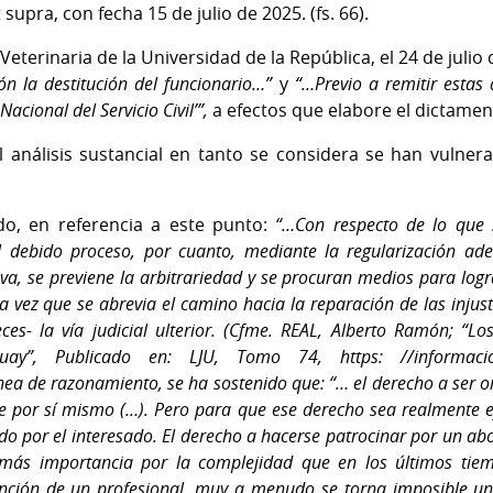
 supra, con fecha 15 de julio de 2025. (fs. 66).
Veterinaria de la Universidad de la República, el 24 de julio
n la destitución del funcionario…”
y
“…Previo a remitir estas 
Nacional del Servicio Civil’”,
a efectos que elabore el dictamen 
l análisis sustancial en tanto se considera se han vulner
o, en referencia a este punto:
“…Con respecto de lo que 
l debido proceso, por cuanto, mediante la regularización ad
va, se previene la arbitrariedad y se procuran medios para lograr
la vez que se abrevia el camino hacia la reparación de las injusti
es- la vía judicial ulterior. (Cfme. REAL, Alberto Ramón; “Lo
uay”, Publicado en: LJU, Tomo 74, https: //informacion
ea de razonamiento, se ha sostenido que: “… el derecho a ser o
e por sí mismo (…). Pero para que ese derecho sea realmente 
do por el interesado. El derecho a hacerse patrocinar por un ab
 más importancia por la complejidad que en los últimos tiem
rvención de un profesional, muy a menudo se torna imposible