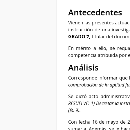
Antecedentes
Vienen las presentes actuac
instrucción de una investi
GRADO 7,
titular del docu
En mérito a ello, se requ
competencia atribuida por el a
Análisis
Corresponde informar que la
comprobación de la aptitud fu
Se dictó acto administrati
RESUELVE: 1) Decretar la instr
(fs. 9).
Con fecha 16 de mayo de 202
sumaria. Además, se le hac