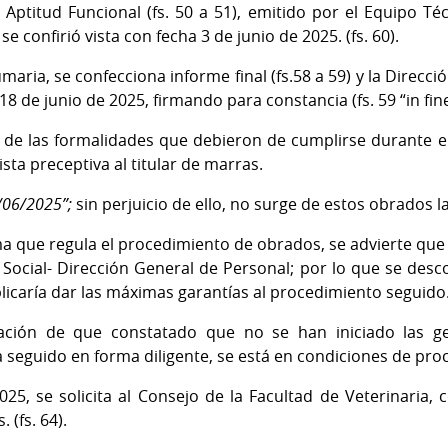
Aptitud Funcional (fs. 50 a 51), emitido por el Equipo T
se confirió vista con fecha 3 de junio de 2025. (fs. 60).
aria, se confecciona informe final (fs.58 a 59) y la Direcci
8 de junio de 2025, firmando para constancia (fs. 59 “in fine
 de las formalidades que debieron de cumplirse durante e
sta preceptiva al titular de marras.
3/06/2025”;
sin perjuicio de ello, no surge de estos obrados l
a que regula el procedimiento de obrados, se advierte que 
ocial- Dirección General de Personal; por lo que se descon
plicaría dar las máximas garantías al procedimiento seguido
ación de que constatado que no se han iniciado las ge
 seguido en forma diligente, se está en condiciones de proc
25, se solicita al Consejo de la Facultad de Veterinaria, c
 (fs. 64).