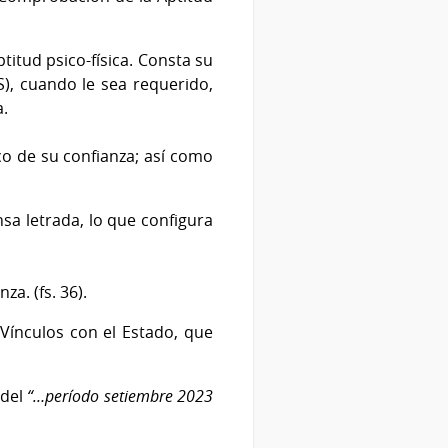
titud psico-física. Consta su
S), cuando le sea requerido,
a.
co de su confianza; así como
nsa letrada, lo que configura
a. (fs. 36).
 Vínculos con el Estado, que
 del
“…período setiembre 2023