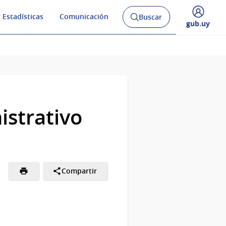
 Estadísticas
Comunicación
Buscar
Abrir
Desplegar
gub.uy
buscador
menú
y
de
istrativo
Compartir