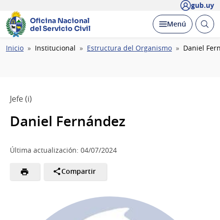
gub.uy
Oficina Nacional
Abrir
Desplegar
Menú
del Servicio Civil
busc
Ruta
Inicio
Institucional
Estructura del Organismo
Daniel Fer
de
navegación
Jefe (i)
Daniel Fernández
Última actualización: 04/07/2024
Compartir