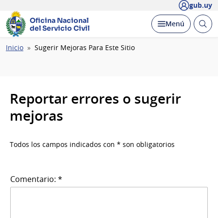
gub.uy
Oficina Nacional
Abrir
Desplegar
Menú
del Servicio Civil
busc
Ruta
Inicio
Sugerir Mejoras Para Este Sitio
de
navegación
Reportar errores o sugerir
mejoras
Todos los campos indicados con * son obligatorios
Comentario: *