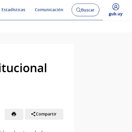
 Estadísticas
Comunicación
Buscar
Abrir
Desplegar
gub.uy
buscador
menú
y
de
itucional
Compartir