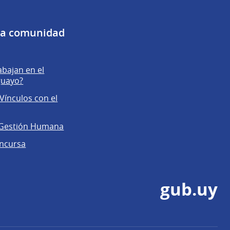
 la comunidad
abajan en el
guayo?
Vínculos con el
 Gestión Humana
ncursa
gub.uy