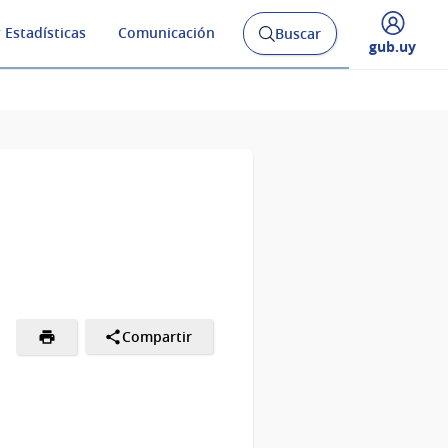
 Estadísticas
Comunicación
Buscar
Abrir
Desplegar
gub.uy
buscador
menú
y
de
Compartir