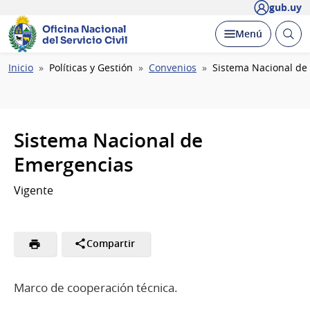
gub.uy
Oficina Nacional
Abrir
Desplegar
Menú
del Servicio Civil
busc
Ruta
Inicio
Políticas y Gestión
Convenios
Sistema Nacional de
de
navegación
Sistema Nacional de
Emergencias
Vigente
Compartir
Marco de cooperación técnica.