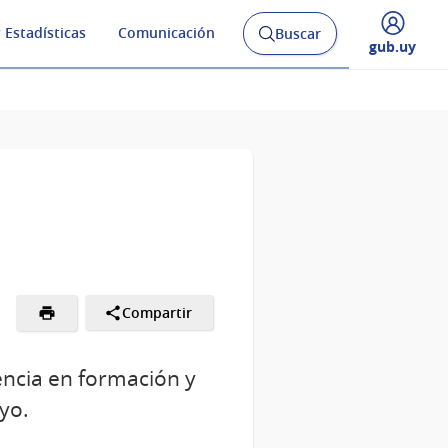
 Estadísticas
Comunicación
Buscar
Abrir
Desplegar
gub.uy
buscador
menú
y
de
Compartir
encia en formación y
yo.