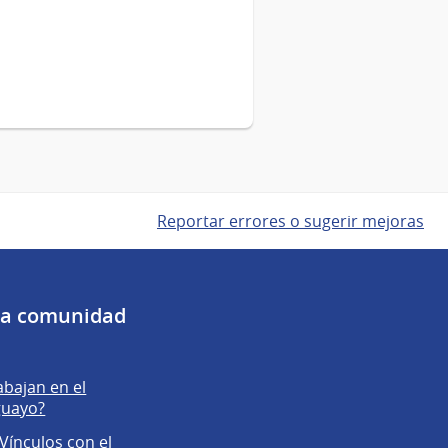
Reportar errores o sugerir mejoras
 la comunidad
abajan en el
guayo?
Vínculos con el