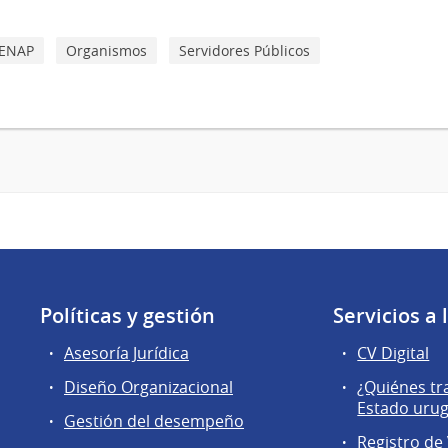
ENAP
Organismos
Servidores Públicos
Políticas y gestión
Servicios a
Asesoría Jurídica
CV Digital
Diseño Organizacional
¿Quiénes tr
Estado uru
Gestión del desempeño
Registro de 