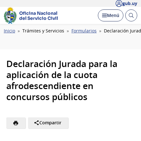
gub.uy
Oficina Nacional
Abrir
Desplegar
Menú
del Servicio Civil
busc
Ruta
Inicio
Trámites y Servicios
Formularios
Declaración Jura
de
navegación
Declaración Jurada para la
aplicación de la cuota
afrodescendiente en
concursos públicos
Compartir