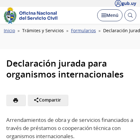
gub.uy
Oficina Nacional
Abrir
Desplegar
Menú
del Servicio Civil
busc
Ruta
Inicio
Trámites y Servicios
Formularios
Declaración Jura
de
navegación
Declaración jurada para
organismos internacionales
Compartir
Arrendamientos de obra y de servicios financiados a
través de préstamos o cooperación técnica con
organismos internacionales.