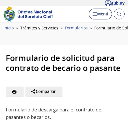
gub.uy
Oficina Nacional
Abrir
Desplegar
Menú
del Servicio Civil
busc
Ruta
Inicio
Trámites y Servicios
Formularios
Formulario de Sol
de
navegación
Formulario de solicitud para
contrato de becario o pasante
Compartir
Formulario de descarga para el contrato de
pasantes o becarios.